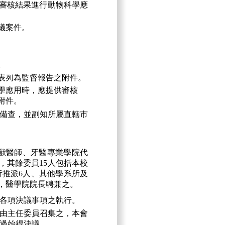
審核結果進行動物科學應
議案件。
。
表列為監督報告之附件。
學應用時，應提供審核
附件。
備查，並副知所屬直轄市
心獸醫師、牙醫專業學院代
，其餘委員15人包括本校
所推派6人、其他學系所及
人，醫學院院長聘兼之。
各項決議事項之執行。
由主任委員召集之，本會
過始得決議。