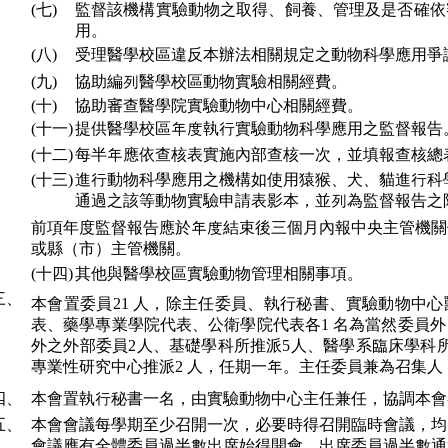
(七)
監督該機構實驗動物之取得、飼養、管理及是否確依
用。
(八)
受理醫學校區違反本辦法相關規定之動物科學應用爭
(九)
協助編列醫學校區動物實驗相關經費。
(十)
協助審查醫學院實驗動物中心相關經費。
(十一)
提供醫學校區年度執行實驗動物科學應用之監督報告
(十二)
每半年應依查核表實施內部查核一次，並填報查核總
(十三)
進行動物科學應用之機構如使用猿猴、犬、貓進行科
通過之該等動物實驗申請表影本，並列為監督報告之
前項年度監督報告應於年度結束後三個月內報中央主管機關
或縣（市）主管機關。
(十四)
其他與醫學校區實驗動物管理相關事項。
三、
本會置委員21 人，除主任委員、執行秘書、實驗動物中
表、藥學專業學院代表、公衛學院代表各1 名為當然委員外
外之外部委員2人、基礎學科所推派5人、醫學系臨床學科
專業性研究中心推派2 人，任期一年。主任委員兼為召集
四、
本會置執行秘書一名，由實驗動物中心主任兼任，協調本會
五、
本會會議每學期至少召開一次，必要時得召開臨時會議，均
會議應有全體委員過半數出席始得開會，出席委員過半數通