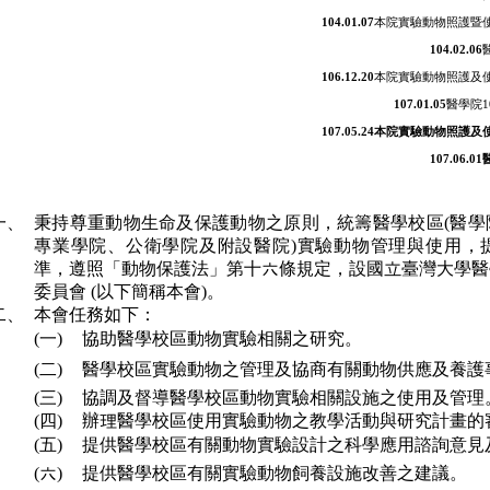
104.01.07
本院實驗動物照護暨
104.02.06
106.12.20
本院實驗動物照護及使
107.01.05
醫學院
107.05.24本院實驗動物照
107.06
一、
秉持尊重動物生命及保護動物之原則，統籌醫學校區(醫學
專業學院、公衛學院及附設醫院)實驗動物管理與使用，
準，遵照「動物保護法」第十六條規定，設國立臺灣大學醫
委員會 (以下簡稱本會)。
二、
本會任務如下：
(一)
協助醫學校區動物實驗相關之研究。
(二)
醫學校區實驗動物之管理及協商有關動物供應及養護
(三)
協調及督導醫學校區動物實驗相關設施之使用及管理
(四)
辦理醫學校區使用實驗動物之教學活動與研究計畫的
(五)
提供醫學校區有關動物實驗設計之科學應用諮詢意見
(六)
提供醫學校區有關實驗動物飼養設施改善之建議。