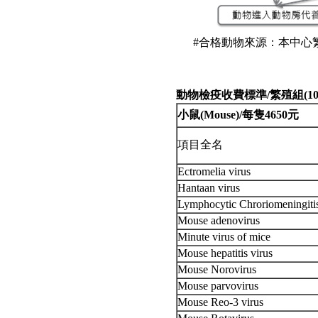
#合格動物來源：本中心
動物檢疫收費標準/繁殖組(10
小鼠(Mouse)/每隻4650元
項目全名
Ectromelia virus
Hantaan virus
Lymphocytic Chroriomeningitis
Mouse adenovirus
Minute virus of mice
Mouse hepatitis virus
Mouse Norovirus
Mouse parvovirus
Mouse Reo-3 virus