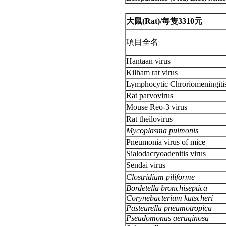
大鼠(Rat)/每隻3310元
項目全名
Hantaan virus
Kilham rat virus
Lymphocytic Chroriomeningitis
Rat parvovirus
Mouse Reo-3 virus
Rat theilovirus
Mycoplasma pulmonis
Pneumonia virus of mice
Sialodacryoadenitis virus
Sendai virus
Clostridium piliforme
Bordetella bronchiseptica
Corynebacterium kutscheri
Pasteurella pneumotropica
Pseudomonas aeruginosa