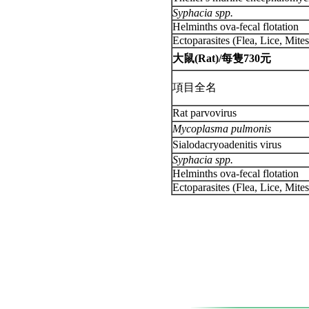
Syphacia spp.
Helminths ova-fecal flotation
Ectoparasites (Flea, Lice, Mite
大鼠(Rat)/每隻730元
項目全名
Rat parvovirus
Mycoplasma pulmonis
Sialodacryoadenitis virus
Syphacia spp.
Helminths ova-fecal flotation
Ectoparasites (Flea, Lice, Mite