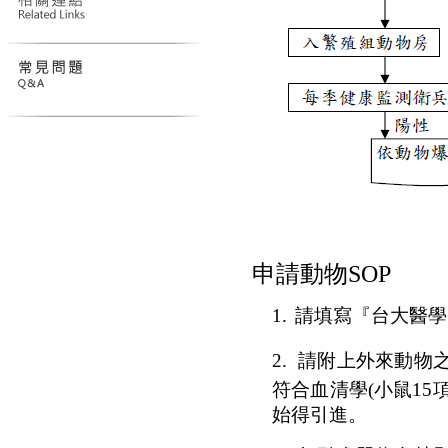
申請動物
SOP
1.
請填寫『台大醫學
2.
請附上外來動物
符合血清學
(
小鼠
15
始得引進。