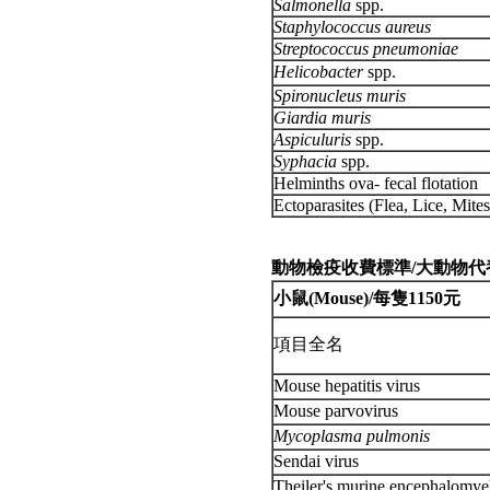
Salmonella
spp.
Staphylococcus aureus
Streptococcus pneumoniae
Helicobacter
spp.
Spironucleus muris
Giardia muris
Aspiculuris
spp.
Syphacia
spp.
Helminths ova- fecal flotation
Ectoparasites (Flea, Lice, Mite
動物檢疫收費標準/大動物代養
小鼠(Mouse)/每隻1150元
項目全名
Mouse hepatitis virus
Mouse parvovirus
Mycoplasma pulmonis
Sendai virus
Theiler's murine encephalomyeli