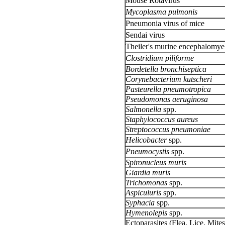
Mouse Rotavirus
Mycoplasma pulmonis
Pneumonia virus of mice
Sendai virus
Theiler's murine encephalomyeli
Clostridium piliforme
Bordetella bronchiseptica
Corynebacterium kutscheri
Pasteurella pneumotropica
Pseudomonas aeruginosa
Salmonella
spp.
Staphylococcus aureus
Streptococcus pneumoniae
Helicobacter
spp.
Pneumocystis
spp.
Spironucleus muris
Giardia muris
Trichomonas
spp.
Aspiculuris
spp.
Syphacia
spp.
Hymenolepis
spp.
Ectoparasites (Flea, Lice, Mite