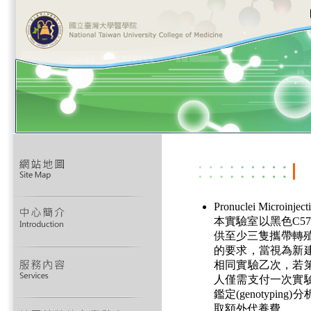
Pronuclei Microi
本實驗室以黑色C5
供至少三隻攜帶轉
的要求，當視為新
相同實驗乙次，若
人僅需支付一次實
鑑定(genotyp
取額外代養費。