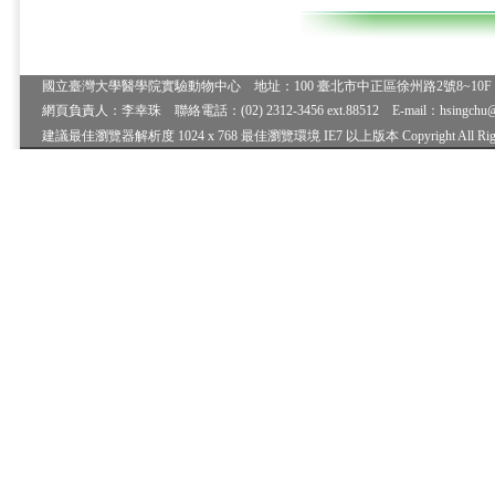
國立臺灣大學醫學院實驗動物中心 地址：100 臺北市中正區徐州路2號8~10F 電
網頁負責人：李幸珠 聯絡電話：(02) 2312-3456 ext.88512 E-mail：hsingchu
建議最佳瀏覽器解析度 1024 x 768 最佳瀏覽環境 IE7 以上版本 Copyright All Rights