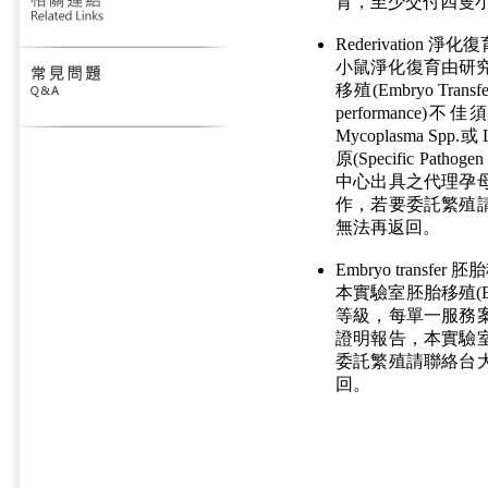
育，至少交付四隻
Rederivation 淨化
小鼠淨化復育由研究
移殖(Embryo T
performan
Mycoplasma 
原(Specific P
中心出具之代理孕
作，若要委託繁殖
無法再返回。
Embryo transfer 
本實驗室胚胎移殖(Embry
等級，每單一服務
證明報告，本實驗
委託繁殖請聯絡台
回。