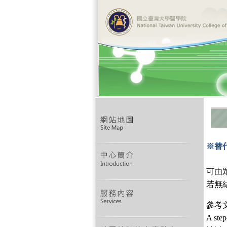
※替
可由眾
若無結
參考文
A step