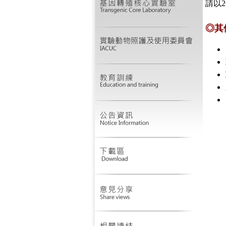
請以
◎其