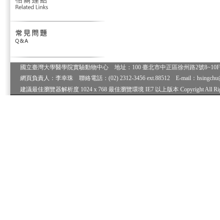
國立臺灣大學醫學院實驗動物中心 地址：100 臺北市中正區徐州路2號8~10F 電
網頁負責人：李幸珠 聯絡電話：(02) 2312-3456 ext.88512 E-mail：hsingch
建議最佳瀏覽器解析度 1024 x 768 最佳瀏覽環境 IE7 以上版本 Copyright All Right