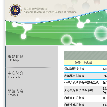
儀器中文名稱
電腦斷層掃描儀
Mi
老鼠尾巴刺青機
Vis
非侵入式活體分子影像系統
In 
Mou
大小鼠超音波影像系統
Sy
自動血球分析儀
ID
自動生化分析儀
Co