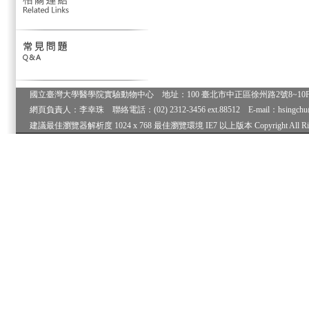
國立臺灣大學醫學院實驗動物中心 地址：100 臺北市中正區徐州路2號8~10F 電
網頁負責人：李幸珠 聯絡電話：(02) 2312-3456 ext.88512 E-mail：hsingch
建議最佳瀏覽器解析度 1024 x 768 最佳瀏覽環境 IE7 以上版本 Copyright All Right