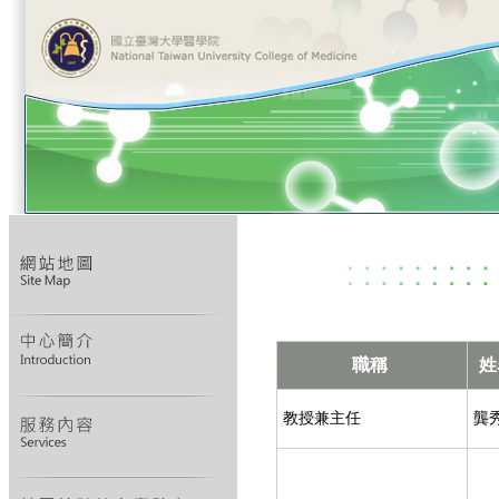
職稱
姓
教授兼主任
龔