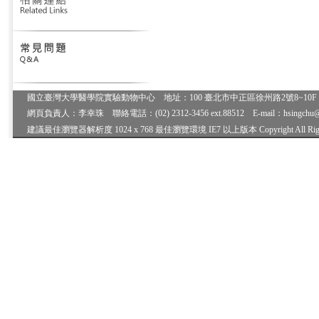
國立臺灣大學醫學院實驗動物中心 地址：100 臺北市中正區徐州路2號8~10F 電
網頁負責人：李幸珠 聯絡電話：(02) 2312-3456 ext.88512 E-mail：hsingchu
建議最佳瀏覽器解析度 1024 x 768 最佳瀏覽環境 IE7 以上版本 Copyright All Rights